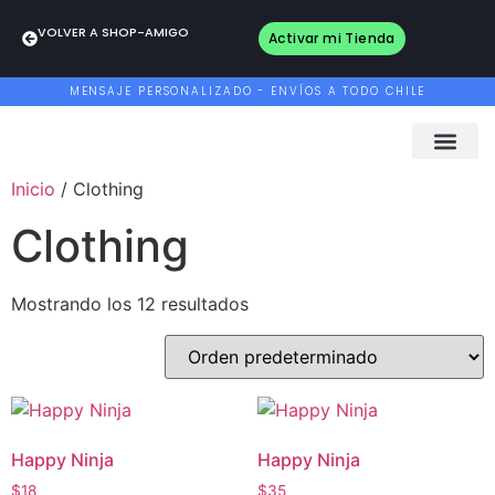
VOLVER A SHOP-AMIGO
Activar mi Tienda
MENSAJE PERSONALIZADO - ENVÍOS A TODO CHILE
Inicio
/ Clothing
Clothing
Mostrando los 12 resultados
Happy Ninja
Happy Ninja
$
18
$
35